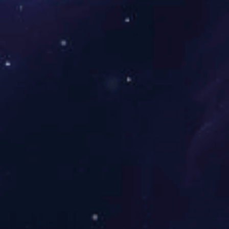
大事记
企业荣誉
企业风采
一带一路
联系我们
华体会·HTH(中国大陆)官方网站
华体会·HTH(中国大陆)官方网站
先进制造产业
轨道交通
公共交通功能构件
光伏发电产业
光伏发电产业
经典案例
经典案例
投资者关系
投资者关系
投关首页
投资者交流
公告
投关资讯
公司治理