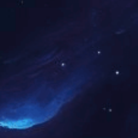
人才是公司的第一资源，以人为本是组织的核心，公司秉
务。
查看更多

CLOSE
关联公司

EN


快速链接
成为合作伙伴
了解行业热点
轨道交通产业
交通功能部件
中文
走进新筑
走进新筑