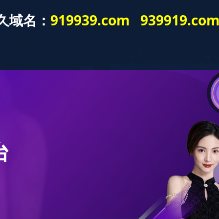
电站运营商
三大产业，形成了先进制造+光伏发电的业务格局。