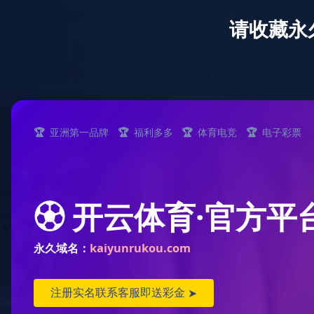
002480：股票代码
GLOBAL
中文
招投标
新筑官微
走进新筑
大事记
企业荣誉
企业风采
一带一路
联系我们
致力于成为国内一流、西部领先的高端装备制造商和光伏
公司拥有公共交通功能构件、轨道交通和新能源光伏发电