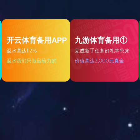
权益，提升公司投资价值