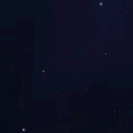
公司行情
财务数据
研究报告
党群工作
党群工作
公司党委
工匠&模范
公司活动
心声信箱
信息公开
信息公开
公司概况
公司治理
管理动态
社会责任
子公司信息公开
投资与合作
华体会·HTH(中国大陆)官方网站
华体会·HTH(中国大陆)官方网站