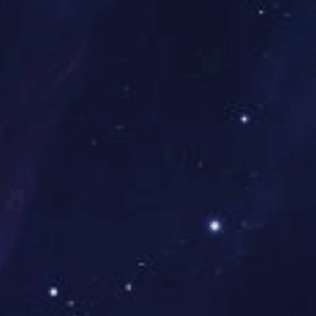
党建领航打造新筑股份的“红色磁场”，强化对党员的道德、精神