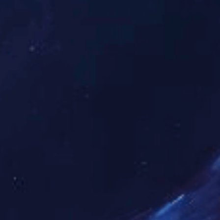
、气质的“磁化效果”，将公司党委建成拥有强大感召力、吸引