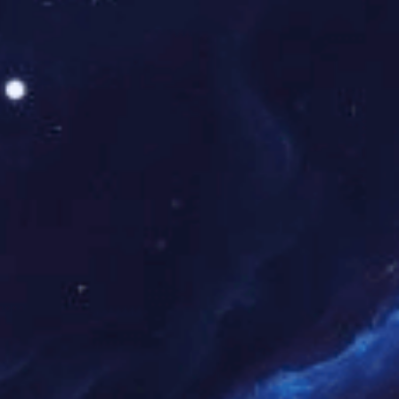
、成都市重点培育的本土领军企业，2019年被列入国务院国资