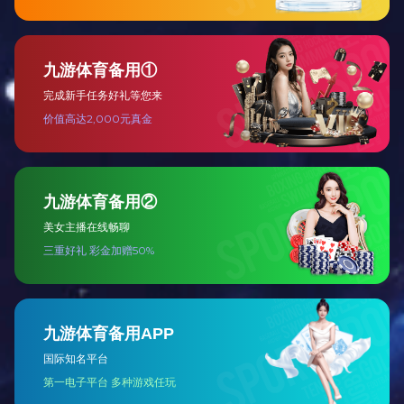
查看更多

CLOSE
信息公开
公司概况
公司治理
管理动态
社会责任
子公司信息公开
投资与合作
聚心聚力 同舟共济
国家高新技术企业、四川省和成都市轨道交通产业龙头
企业、成都市重点培育的本土领军企业，2019年被列入
国务院国资委确定的国企改革“双百行动”名单。
查看更多
