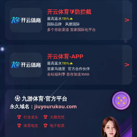
公司拥有公共交通功能构件、轨道交通和新能源光伏发
电三大产业，形成了先进制造+光伏发电的业务格局。
查看更多

CLOSE
华体会·HTH(中国大陆)官方网站
先进制造产业
光伏发电产业
经典案例
轨道交通
内嵌式磁浮交通系统
现代有轨电车系统
城轨车辆造修
公共交通功能构件
桥梁支座产品
桥梁伸缩产品
桥梁检查车产品
预应力锚具产品
桥梁阻尼器产品
建后维养服务