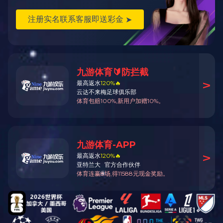
嵌入式轨道
光伏发电产业
经典案例
全部
轨道交通
公共交通功能构件
钒电池储能
光伏发电

CLOSE
投资者关系
投资者来访预约
加深投资者对公司的了解和认同，切实保护投资者的合
法权益，提升公司投资价值
查看更多

CLOSE
社会资讯
新闻动态