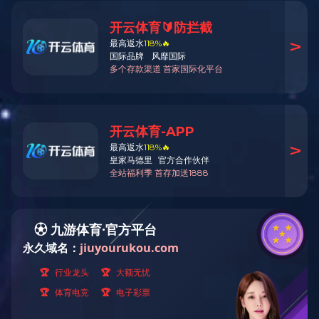
公司拥有公共交通功能构件、轨道交通和新能源光伏发
电三大产业，形成了先进制造+光伏发电的业务格局。
查看更多

CLOSE
华体会·HTH(中国大陆)官方网站
先进制造产业
光伏发电产业
经典案例
轨道交通
内嵌式磁浮交通系统
现代有轨电车系统
城轨车辆造修
公共交通功能构件
桥梁支座产品
桥梁伸缩产品
桥梁检查车产品
预应力锚具产品
桥梁阻尼器产品
建后维养服务