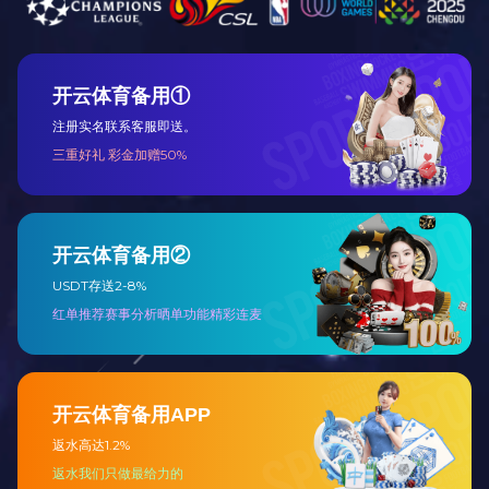
媒体报道
视频中心
解码趋势 获取最新动态
致力于为城市轨道交通提供超一流的系统解决方案。
查看更多

CLOSE
党群工作
公司党委
工匠&模范
公司活动
心声信箱
学习贯彻习近平新时代中国特色社会主义思想
公司充分发挥党组织在公司发展中的政治核心作用，通
过党建领航打造新筑股份的“红色磁场”，强化对党员的
道德、精神、气质的“磁化效果”，将公司党委建成拥有
强大感召力、吸引力的“永磁体”。